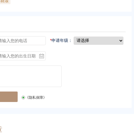
学就读
*
申请年级：
《隐私保障》
章