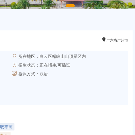

广东省广州市

所在地区：
白云区帽峰山山顶景区内

招生状态：
正在招生/可插班

授课方式：
双语
取率高