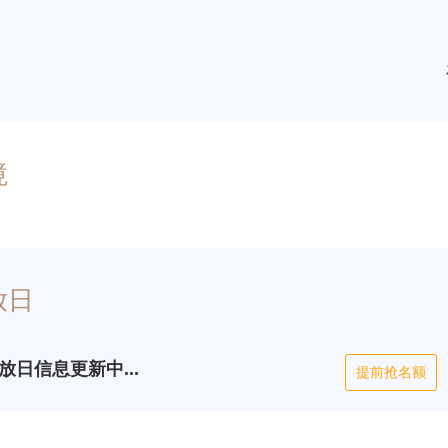
境
放日
日信息更新中...
提前抢名额